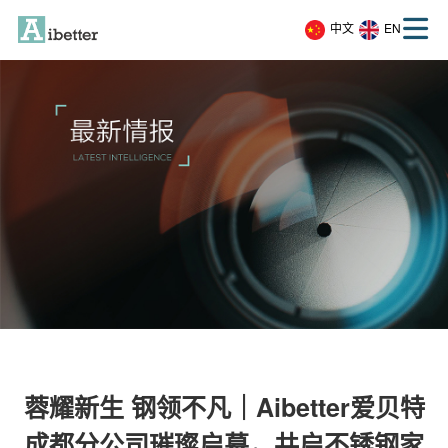
中文
EN
蓉耀新生 钢领不凡｜Aibetter爱贝特
成都分公司璀璨启幕，共启不锈钢家