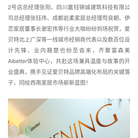
2号店总经理张阳、四川嘉钰锦诚建筑科技有限公
司总经理张钰伟、成都岩柔家居总经理芶良朝、伊
恋家居董事长谢宏伟等行业大咖纷纷到场祝贺，爱
贝特北上广深等一线城市经销商代表以及数百位设
计先锋、业内翘楚也纷至沓来，齐聚富森美
Aibetter体验中心，共赴这场兼具温度与故事的开
业盛典，携手见证爱贝特品牌高端化布局的关键落
子，同绘西南家居市场崭新蓝图！